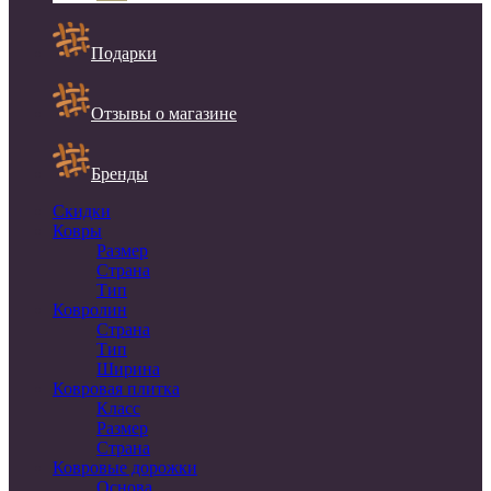
Подарки
Отзывы о магазине
Бренды
Скидки
Ковры
Размер
Страна
Тип
Ковролин
Страна
Тип
Ширина
Ковровая плитка
Класс
Размер
Страна
Ковровые дорожки
Основа