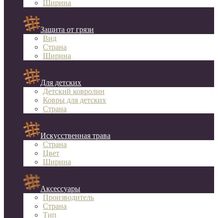
Ширина
Защита от грязи
Вид
Страна
Ширина
Для детских
Детский ковролин
Ковры для детских
Страна
Искусственная трава
Страна
Цвет
Ширина
Аксессуары
Производитель
Страна
Тип