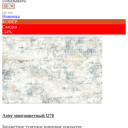
Показывать:
Новинка
КОВЁР
Скидка
-34%
Aster многоцветный f270
Бюджетное турецкое ковровое покрытие..