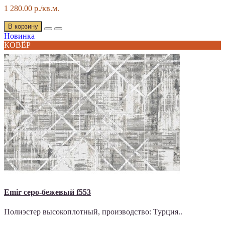
1 280.00 р./кв.м.
В корзину
Новинка
КОВЁР
Emir серо-бежевый f553
Полиэстер высокоплотный, производство: Турция..