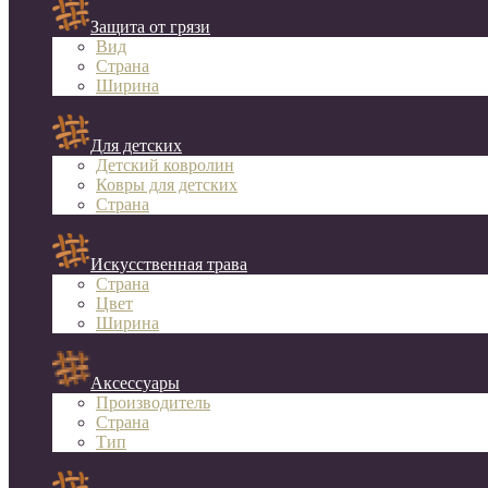
Защита от грязи
Вид
Страна
Ширина
Для детских
Детский ковролин
Ковры для детских
Страна
Искусственная трава
Страна
Цвет
Ширина
Аксессуары
Производитель
Страна
Тип