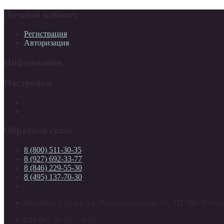
Личный кабинет
Регистрация
Авторизация
Информация
Настройки
Обратная связь
8 (800) 511-30-35
8 (927) 692-33-77
8 (846) 229-55-30
8 (495) 137-70-30
Россия, г. Самара. ул. Ново-вокзальная 2А, ТЦ "На Птичке
ПН-ВС: 09:00 - 18:00