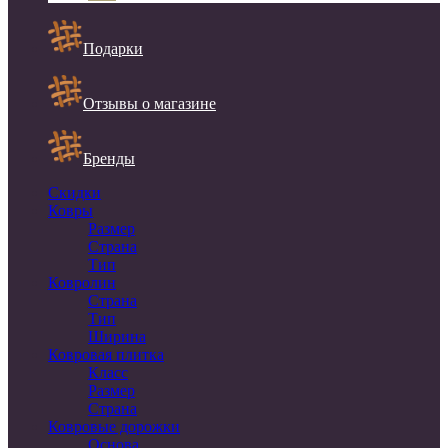
Подарки
Отзывы о магазине
Бренды
Скидки
Ковры
Размер
Страна
Тип
Ковролин
Страна
Тип
Ширина
Ковровая плитка
Класс
Размер
Страна
Ковровые дорожки
Основа