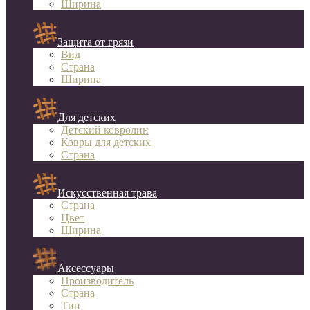
Ширина
Защита от грязи
Вид
Страна
Ширина
Для детских
Детский ковролин
Ковры для детских
Страна
Искусственная трава
Страна
Цвет
Ширина
Аксессуары
Производитель
Страна
Тип