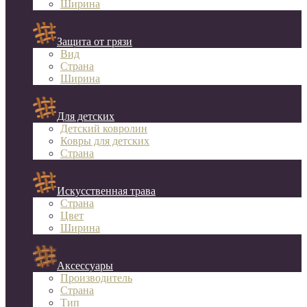
Ширина
Защита от грязи
Вид
Страна
Ширина
Для детских
Детский ковролин
Ковры для детских
Страна
Искусственная трава
Страна
Цвет
Ширина
Аксессуары
Производитель
Страна
Тип