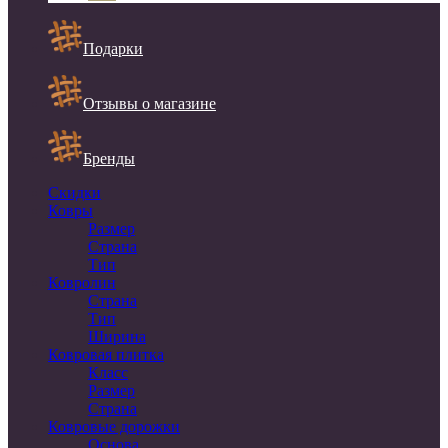
Подарки
Отзывы о магазине
Бренды
Скидки
Ковры
Размер
Страна
Тип
Ковролин
Страна
Тип
Ширина
Ковровая плитка
Класс
Размер
Страна
Ковровые дорожки
Основа