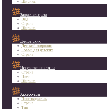
Ширина
Защита от грязи
Вид
Страна
Ширина
Для детских
Детский ковролин
Ковры для детских
Страна
Искусственная трава
Страна
Цвет
Ширина
Аксессуары
Производитель
Страна
Тип