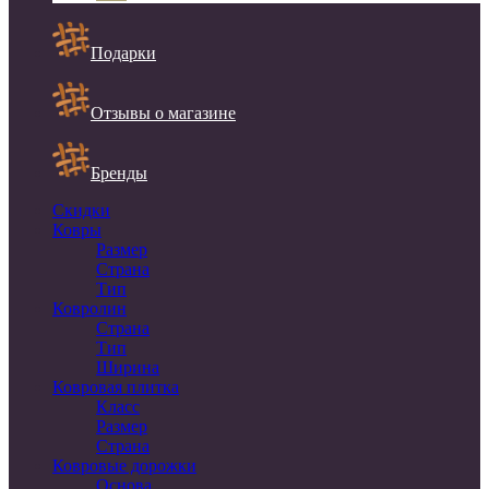
Подарки
Отзывы о магазине
Бренды
Скидки
Ковры
Размер
Страна
Тип
Ковролин
Страна
Тип
Ширина
Ковровая плитка
Класс
Размер
Страна
Ковровые дорожки
Основа