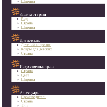
Ширина
Защита от грязи
Вид
Страна
Ширина
Для детских
Детский ковролин
Ковры для детских
Страна
Искусственная трава
Страна
Цвет
Ширина
Аксессуары
Производитель
Страна
Тип