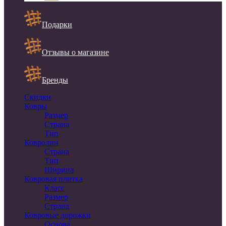
Подарки
Отзывы о магазине
Бренды
Скидки
Ковры
Размер
Страна
Тип
Ковролин
Страна
Тип
Ширина
Ковровая плитка
Класс
Размер
Страна
Ковровые дорожки
Основа