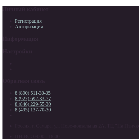
Личный кабинет
Регистрация
Авторизация
Информация
Настройки
Обратная связь
8 (800) 511-30-35
8 (927) 692-33-77
8 (846) 229-55-30
8 (495) 137-70-30
Россия, г. Самара. ул. Ново-вокзальная 2А, ТЦ "На Птичке
ПН-ВС: 09:00 - 18:00