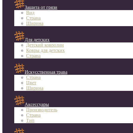
Защита от грязи
Вид
Страна
Ширина
Для детских
Детский ковролин
Ковры для детских
Страна
Искусственная трава
Страна
Цвет
Ширина
Аксессуары
Производитель
Страна
Тип