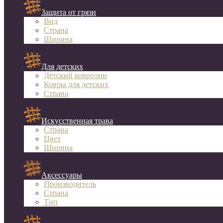
Защита от грязи
Вид
Страна
Ширина
Для детских
Детский ковролин
Ковры для детских
Страна
Искусственная трава
Страна
Цвет
Ширина
Аксессуары
Производитель
Страна
Тип