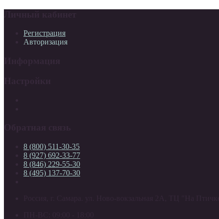
Личный кабинет
Регистрация
Авторизация
Информация
Настройки
Обратная связь
8 (800) 511-30-35
8 (927) 692-33-77
8 (846) 229-55-30
8 (495) 137-70-30
Россия, г. Самара. ул. Ново-вокзальная 2А, ТЦ "На Птичке
ПН-ВС: 09:00 - 18:00