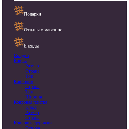
Подарки
Отзывы о магазине
Бренды
Скидки
Ковры
Размер
Страна
Тип
Ковролин
Страна
Тип
Ширина
Ковровая плитка
Класс
Размер
Страна
Ковровые дорожки
Основа