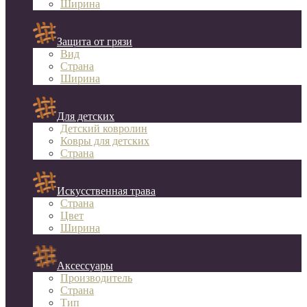
Ширина
Защита от грязи
Вид
Страна
Ширина
Для детских
Детский ковролин
Ковры для детских
Страна
Искусственная трава
Страна
Цвет
Ширина
Аксессуары
Производитель
Страна
Тип